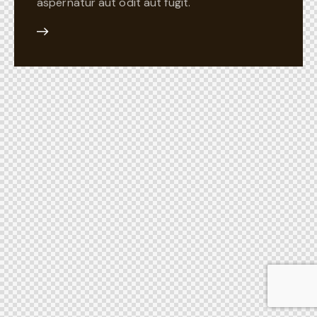
aspernatur aut odit aut fugit.